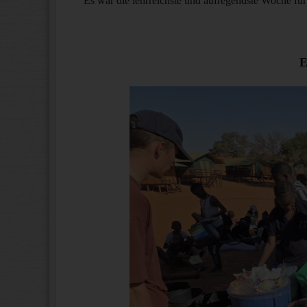
Es war die lehrreichste und aufregendste Woche für
E