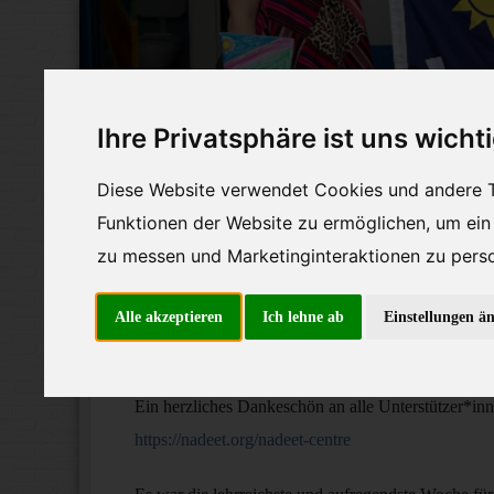
Skip
to
content
Ihre Privatsphäre ist uns wicht
Diese Website verwendet Cookies und andere T
Funktionen der Website zu ermöglichen
,
um ein
zu messen und Marketinginteraktionen zu perso
Blog
Termine
Spende
Alle akzeptieren
Ich lehne ab
Einstellungen ä
Ein herzliches Dankeschön an alle Unterstützer*i
https://nadeet.org/nadeet-centre