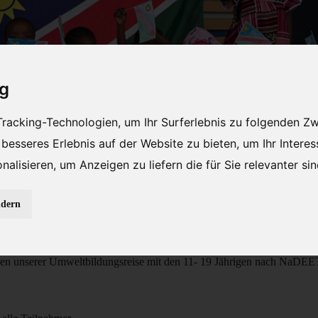
ig
racking-Technologien, um Ihr Surferlebnis zu folgenden Z
 besseres Erlebnis auf der Website zu bieten
,
um Ihr Intere
nalisieren
,
um Anzeigen zu liefern die für Sie relevanter si
n
Educational Centre
Trust
Verein
ndern
nnen unserer Umweltbildungsreise mit den 11- 19 Jährigen nach NaDEE