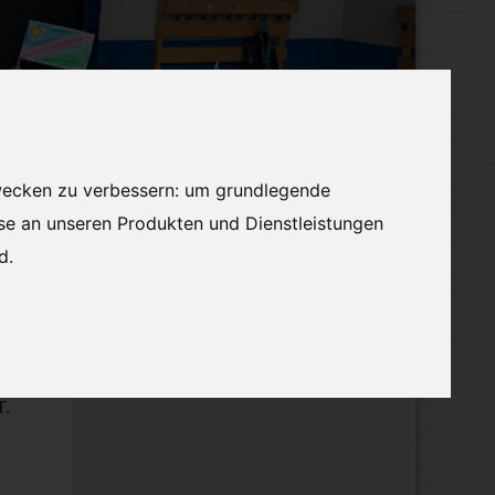
wecken zu verbessern:
um grundlegende
sse an unseren Produkten und Dienstleistungen
nd
.
Volontariat
German
▼
Beitragsnavigation
Newsletter November 2025
T.