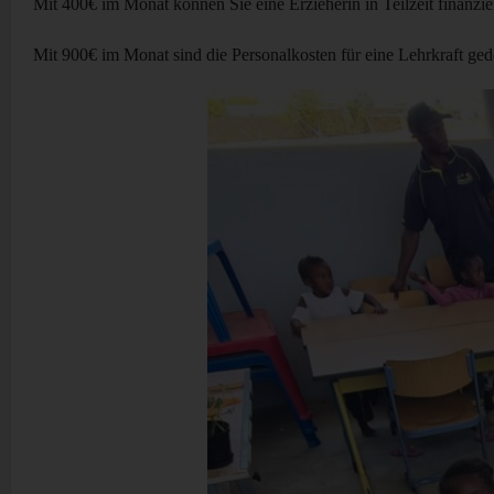
Mit 400€ im Monat können Sie eine Erzieherin in Teilzeit finanzie
Mit 900€ im Monat sind die Personalkosten für eine Lehrkraft ged