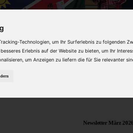
ig
racking-Technologien, um Ihr Surferlebnis zu folgenden Z
 besseres Erlebnis auf der Website zu bieten
,
um Ihr Intere
nalisieren
,
um Anzeigen zu liefern die für Sie relevanter si
ndern
n
Educational Centre
Trust
Verein
Newsletter März 202