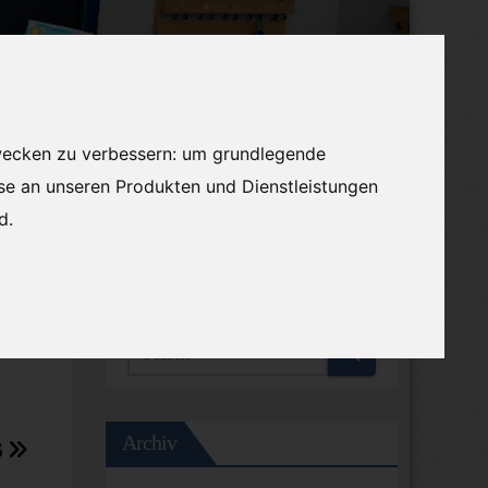
wecken zu verbessern:
um grundlegende
sse an unseren Produkten und Dienstleistungen
nd
.
Volontariat
German
▼
Archiv
6