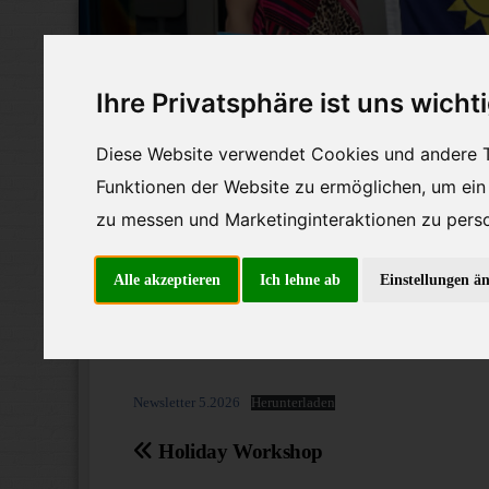
Skip
to
content
Ihre Privatsphäre ist uns wicht
Diese Website verwendet Cookies und andere T
Funktionen der Website zu ermöglichen
,
um ein
zu messen und Marketinginteraktionen zu perso
Alle akzeptieren
Ich lehne ab
Einstellungen ä
Blog
Termine
Spende
Newsletter 5.2026
Herunterladen
Beitragsnavigation
Holiday Workshop